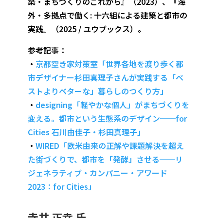
築・まちづくりのこれから』（2023）、『海
外・多拠点で働く: 十六組による建築と都市の
実践』（2025 / ユウブックス）。
参考記事：
・
京都空き家対策室「世界各地を渡り歩く都
市デザイナー杉田真理子さんが実践する「ベ
ストよりベターな」暮らしのつくり方」
・
designing「軽やかな個人」がまちづくりを
変える。都市という生態系のデザイン──for
Cities 石川由佳子・杉田真理子」
・
WIRED「欧米由来の正解や課題解決を超え
た街づくりで、都市を「発酵」させる──リ
ジェネラティブ・カンパニー・アワード
2023：for Cities」
寺井 正幸 氏