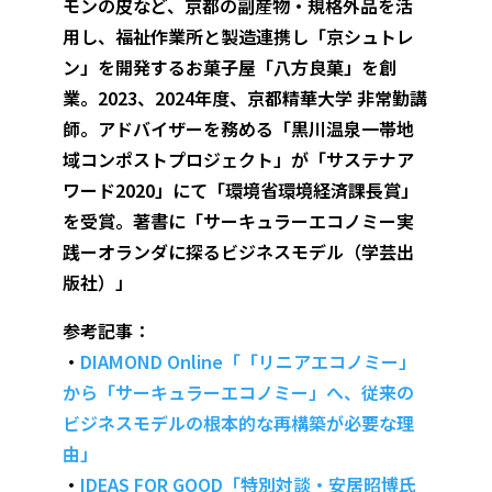
モンの皮など、京都の副産物・規格外品を活
用し、福祉作業所と製造連携し「京シュトレ
ン」を開発するお菓子屋「八方良菓」を創
業。2023、2024年度、京都精華大学 非常勤講
師。アドバイザーを務める「黒川温泉一帯地
域コンポストプロジェクト」が「サステナア
ワード2020」にて「環境省環境経済課長賞」
を受賞。著書に「サーキュラーエコノミー実
践ーオランダに探るビジネスモデル（学芸出
版社）」
参考記事：
・
DIAMOND Online「「リニアエコノミー」
から「サーキュラーエコノミー」へ、従来の
ビジネスモデルの根本的な再構築が必要な理
由」
・
IDEAS FOR GOOD「特別対談・安居昭博氏