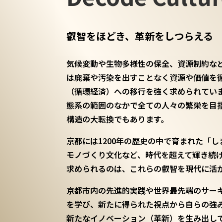
叡智をほどき、革新をしつらえる
気候変動や生物多様性の保全、資源制約な
は廃棄や汚染を出すことなく資源や価値を
（循環経済）への移行を強く求められてい
態系の範囲のなかで全ての人々の繁栄を目
構造の大転換でもあります。
京都には1200年の歴史の中で育まれた「
モノづくり文化など、時代を超えて輝き続
求められるのは、これらの叡智を現代に活
京都市内の先進的実践や世界最先端のサー
を学び、新たに得られた視点から自らの強
新たなイノベーション（革新）を生み出し