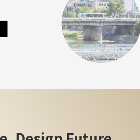
課
e, Design Future