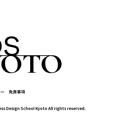
シー
免責事項
ess Design School Kyoto All rights reserved.